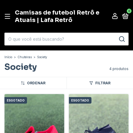
Camisas de futebol Retrô e
0
Atuais | Lafa Retrô
Início
>
Chuteiras
>
Society
Society
4 produtos
ORDENAR
FILTRAR
ESGOTADO
ESGOTADO