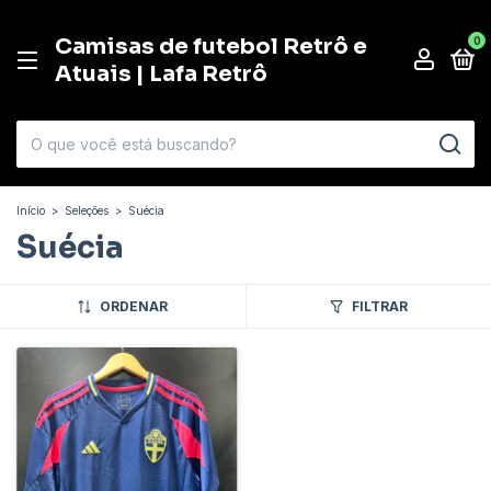
Camisas de futebol Retrô e
0
Atuais | Lafa Retrô
Início
>
Seleções
>
Suécia
Suécia
ORDENAR
FILTRAR