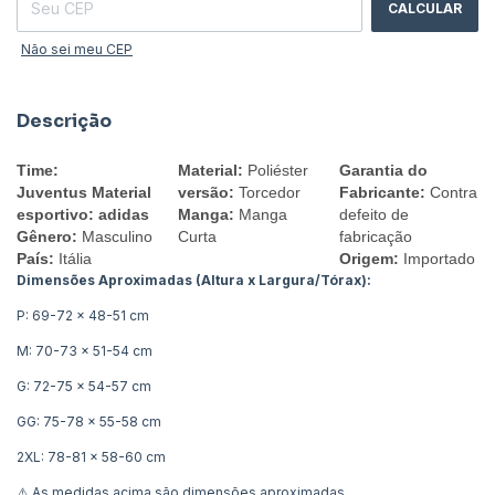
CALCULAR
Não sei meu CEP
Descrição
Time:
Material:
Poliéster
Garantia do
Juventus
Material
versão:
Torcedor
Fabricante:
Contra
esportivo: adidas
Manga:
Manga
defeito de
Gênero:
Masculino
Curta
fabricação
País:
Itália
Origem:
Importado
Dimensões Aproximadas (Altura x Largura/Tórax):
P: 69-72 x 48-51 cm
M: 70-73 x 51-54 cm
G: 72-75 x 54-57 cm
GG: 75-78 x 55-58 cm
2XL: 78-81 x 58-60 cm
⚠️ As medidas acima são dimensões aproximadas.