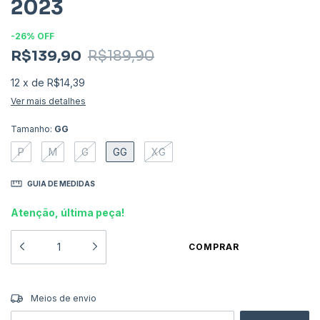
2023
-
26
%
OFF
R$139,90
R$189,90
12
x
de
R$14,39
Ver mais detalhes
Tamanho:
GG
P
M
G
GG
XG
GUIA DE MEDIDAS
Atenção, última peça!
ALTERAR CEP
Entregas para o CEP:
Meios de envio