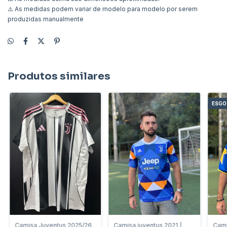
⚠️ As medidas podem variar de modelo para modelo por serem
produzidas manualmente
Produtos similares
ESG
Camisa Juventus 2025/26
Camisa juventus 2021 |
Cami